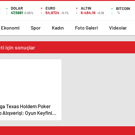
DOLAR
EURO
ALTIN
BITCOIN
47,5981
54,9724
6.484,16
%
0.05%
-0.1%
-0,18
Ekonomi
Spor
Kadın
Foto Galeri
Videolar
i için sonuçlar
ga Texas Holdem Poker
p Alışverişi: Oyun Keyfinizi
rın