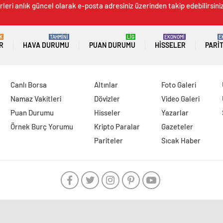
leri anlık güncel olarak e-posta adresiniz üzerinden takip edebilirsiniz
K
TAHMİNİ
LİG
EKONOMİ
E
R
HAVA DURUMU
PUAN DURUMU
HISSELER
PARI
Canlı Borsa
Altınlar
Foto Galeri
Namaz Vakitleri
Dövizler
Video Galeri
Puan Durumu
Hisseler
Yazarlar
Örnek Burç Yorumu
Kripto Paralar
Gazeteler
Pariteler
Sıcak Haber