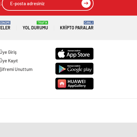
.
KONOMİ
TRAFİK
CANLI
TELER
YOL DURUMU
KRIPTO PARALAR
Üye Giriş
Üye Kayıt
Şifremi Unuttum